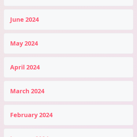
June 2024
May 2024
April 2024
March 2024
February 2024