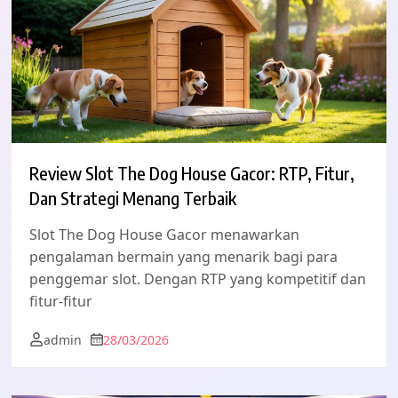
Review Slot The Dog House Gacor: RTP, Fitur,
Dan Strategi Menang Terbaik
Slot The Dog House Gacor menawarkan
pengalaman bermain yang menarik bagi para
penggemar slot. Dengan RTP yang kompetitif dan
fitur-fitur
admin
28/03/2026