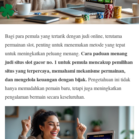
Bagi para pemula yang tertarik dengan judi online, terutama
permainan slot, penting untuk menemukan metode yang tepat
Cara paduan menang
untuk meningkatkan peluang menang.
judi situs slot gacor no. 1 untuk pemula mencakup pemilihan
situs yang terpercaya, memahami mekanisme permainan,
dan mengelola keuangan dengan bijak.
Pengetahuan ini tidak
hanya memudahkan pemain baru, tetapi juga meningkatkan
pengalaman bermain secara keseluruhan.