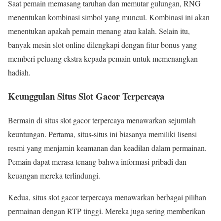
Saat pemain memasang taruhan dan memutar gulungan, RNG
menentukan kombinasi simbol yang muncul. Kombinasi ini akan
menentukan apakah pemain menang atau kalah. Selain itu,
banyak mesin slot online dilengkapi dengan fitur bonus yang
memberi peluang ekstra kepada pemain untuk memenangkan
hadiah.
Keunggulan Situs Slot Gacor Terpercaya
Bermain di situs slot gacor terpercaya menawarkan sejumlah
keuntungan. Pertama, situs-situs ini biasanya memiliki lisensi
resmi yang menjamin keamanan dan keadilan dalam permainan.
Pemain dapat merasa tenang bahwa informasi pribadi dan
keuangan mereka terlindungi.
Kedua, situs slot gacor terpercaya menawarkan berbagai pilihan
permainan dengan RTP tinggi. Mereka juga sering memberikan