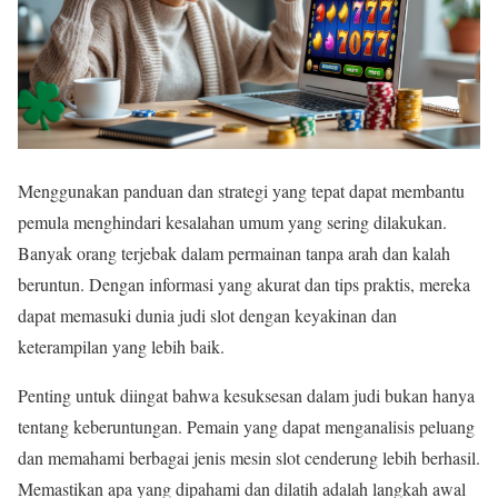
Menggunakan panduan dan strategi yang tepat dapat membantu
pemula menghindari kesalahan umum yang sering dilakukan.
Banyak orang terjebak dalam permainan tanpa arah dan kalah
beruntun. Dengan informasi yang akurat dan tips praktis, mereka
dapat memasuki dunia judi slot dengan keyakinan dan
keterampilan yang lebih baik.
Penting untuk diingat bahwa kesuksesan dalam judi bukan hanya
tentang keberuntungan. Pemain yang dapat menganalisis peluang
dan memahami berbagai jenis mesin slot cenderung lebih berhasil.
Memastikan apa yang dipahami dan dilatih adalah langkah awal