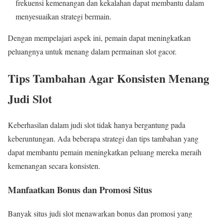
frekuensi kemenangan dan kekalahan dapat membantu dalam
menyesuaikan strategi bermain.
Dengan mempelajari aspek ini, pemain dapat meningkatkan
peluangnya untuk menang dalam permainan slot gacor.
Tips Tambahan Agar Konsisten Menang
Judi Slot
Keberhasilan dalam judi slot tidak hanya bergantung pada
keberuntungan. Ada beberapa strategi dan tips tambahan yang
dapat membantu pemain meningkatkan peluang mereka meraih
kemenangan secara konsisten.
Manfaatkan Bonus dan Promosi Situs
Banyak situs judi slot menawarkan bonus dan promosi yang