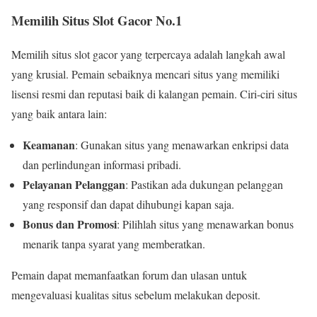
Memilih Situs Slot Gacor No.1
Memilih situs slot gacor yang terpercaya adalah langkah awal
yang krusial. Pemain sebaiknya mencari situs yang memiliki
lisensi resmi dan reputasi baik di kalangan pemain. Ciri-ciri situs
yang baik antara lain:
Keamanan
: Gunakan situs yang menawarkan enkripsi data
dan perlindungan informasi pribadi.
Pelayanan Pelanggan
: Pastikan ada dukungan pelanggan
yang responsif dan dapat dihubungi kapan saja.
Bonus dan Promosi
: Pilihlah situs yang menawarkan bonus
menarik tanpa syarat yang memberatkan.
Pemain dapat memanfaatkan forum dan ulasan untuk
mengevaluasi kualitas situs sebelum melakukan deposit.