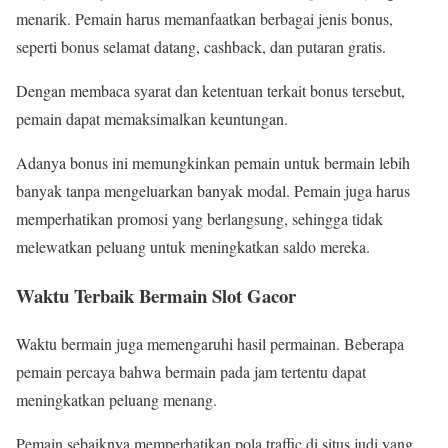
menarik. Pemain harus memanfaatkan berbagai jenis bonus,
seperti bonus selamat datang, cashback, dan putaran gratis.
Dengan membaca syarat dan ketentuan terkait bonus tersebut,
pemain dapat memaksimalkan keuntungan.
Adanya bonus ini memungkinkan pemain untuk bermain lebih
banyak tanpa mengeluarkan banyak modal. Pemain juga harus
memperhatikan promosi yang berlangsung, sehingga tidak
melewatkan peluang untuk meningkatkan saldo mereka.
Waktu Terbaik Bermain Slot Gacor
Waktu bermain juga memengaruhi hasil permainan. Beberapa
pemain percaya bahwa bermain pada jam tertentu dapat
meningkatkan peluang menang.
Pemain sebaiknya memperhatikan pola traffic di situs judi yang