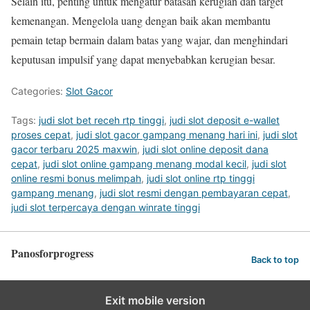
Selain itu, penting untuk mengatur batasan kerugian dan target
kemenangan. Mengelola uang dengan baik akan membantu
pemain tetap bermain dalam batas yang wajar, dan menghindari
keputusan impulsif yang dapat menyebabkan kerugian besar.
Categories:
Slot Gacor
Tags:
judi slot bet receh rtp tinggi
,
judi slot deposit e-wallet
proses cepat
,
judi slot gacor gampang menang hari ini
,
judi slot
gacor terbaru 2025 maxwin
,
judi slot online deposit dana
cepat
,
judi slot online gampang menang modal kecil
,
judi slot
online resmi bonus melimpah
,
judi slot online rtp tinggi
gampang menang
,
judi slot resmi dengan pembayaran cepat
,
judi slot terpercaya dengan winrate tinggi
Panosforprogress
Back to top
Exit mobile version