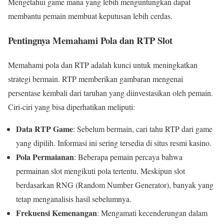
Mengetahui game mana yang lebih menguntungkan dapat
membantu pemain membuat keputusan lebih cerdas.
Pentingnya Memahami Pola dan RTP Slot
Memahami pola dan RTP adalah kunci untuk meningkatkan
strategi bermain. RTP memberikan gambaran mengenai
persentase kembali dari taruhan yang diinvestasikan oleh pemain.
Ciri-ciri yang bisa diperhatikan meliputi:
Data RTP Game
: Sebelum bermain, cari tahu RTP dari game
yang dipilih. Informasi ini sering tersedia di situs resmi kasino.
Pola Permaianan
: Beberapa pemain percaya bahwa
permainan slot mengikuti pola tertentu. Meskipun slot
berdasarkan RNG (Random Number Generator), banyak yang
tetap menganalisis hasil sebelumnya.
Frekuensi Kemenangan
: Mengamati kecenderungan dalam