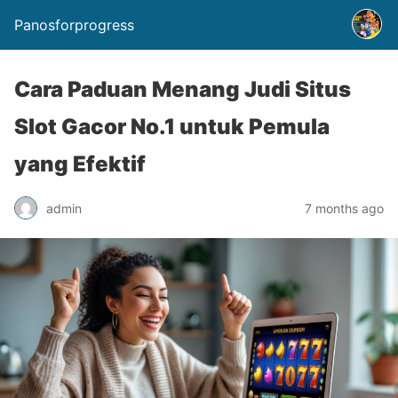
Panosforprogress
Cara Paduan Menang Judi Situs
Slot Gacor No.1 untuk Pemula
yang Efektif
admin
7 months ago