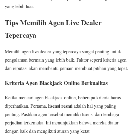
yang lebih luas.
Tips Memilih Agen Live Dealer
Tepercaya
Memilih agen live dealer yang tepercaya sangat penting untuk
pengalaman bermain yang lebih baik. Faktor seperti kriteria agen
dan reputasi akan membantu pemain membuat pilihan yang tepat.
Kriteria Agen Blackjack Online Berkualitas
Ketika mencari agen blackjack online, beberapa kriteria harus
lisensi resmi
diperhatikan. Pertama,
adalah hal yang paling
penting. Pastikan agen tersebut memiliki lisensi dari lembaga
perjudian terkemuka. Ini menunjukkan bahwa mereka diatur
dengan baik dan mengikuti aturan yang ketat.