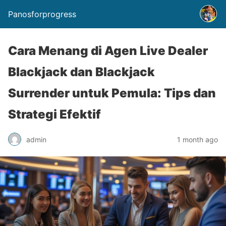
Panosforprogress
Cara Menang di Agen Live Dealer
Blackjack dan Blackjack
Surrender untuk Pemula: Tips dan
Strategi Efektif
admin
1 month ago