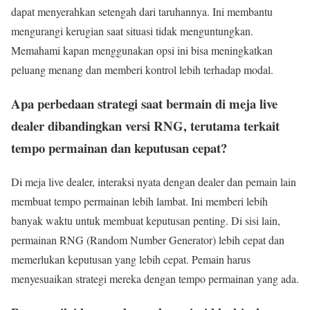
dapat menyerahkan setengah dari taruhannya. Ini membantu
mengurangi kerugian saat situasi tidak menguntungkan.
Memahami kapan menggunakan opsi ini bisa meningkatkan
peluang menang dan memberi kontrol lebih terhadap modal.
Apa perbedaan strategi saat bermain di meja live
dealer dibandingkan versi RNG, terutama terkait
tempo permainan dan keputusan cepat?
Di meja live dealer, interaksi nyata dengan dealer dan pemain lain
membuat tempo permainan lebih lambat. Ini memberi lebih
banyak waktu untuk membuat keputusan penting. Di sisi lain,
permainan RNG (Random Number Generator) lebih cepat dan
memerlukan keputusan yang lebih cepat. Pemain harus
menyesuaikan strategi mereka dengan tempo permainan yang ada.