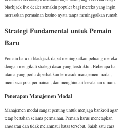
blackjack live dealer semakin populer bagi mereka yang ingin
merasakan permainan kasino nyata tanpa meninggalkan rumah.
Strategi Fundamental untuk Pemain
Baru
Pemain baru di blackjack dapat meningkatkan peluang mereka
dengan mengikuti strategi dasar yang terstruktur. Beberapa hal
utama yang perlu diperhatikan termasuk manajemen modal,
membaca pola permainan, dan menghindari kesalahan umum.
Penerapan Manajemen Modal
Manajemen modal sangat penting untuk menjaga bankroll agar
tetap bertahan selama permainan. Pemain harus menetapkan
anggaran dan tidak melampaui batas tersebut. Salah satu cara