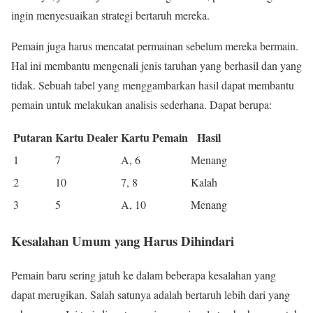
ingin menyesuaikan strategi bertaruh mereka.
Pemain juga harus mencatat permainan sebelum mereka bermain.
Hal ini membantu mengenali jenis taruhan yang berhasil dan yang
tidak. Sebuah tabel yang menggambarkan hasil dapat membantu
pemain untuk melakukan analisis sederhana. Dapat berupa:
Putaran
Kartu Dealer
Kartu Pemain
Hasil
1
7
A, 6
Menang
2
10
7, 8
Kalah
3
5
A, 10
Menang
Kesalahan Umum yang Harus Dihindari
Pemain baru sering jatuh ke dalam beberapa kesalahan yang
dapat merugikan. Salah satunya adalah bertaruh lebih dari yang