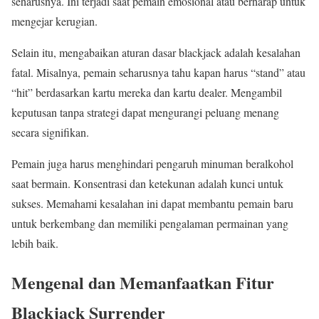
seharusnya. Ini terjadi saat pemain emosional atau berharap untuk
mengejar kerugian.
Selain itu, mengabaikan aturan dasar blackjack adalah kesalahan
fatal. Misalnya, pemain seharusnya tahu kapan harus “stand” atau
“hit” berdasarkan kartu mereka dan kartu dealer. Mengambil
keputusan tanpa strategi dapat mengurangi peluang menang
secara signifikan.
Pemain juga harus menghindari pengaruh minuman beralkohol
saat bermain. Konsentrasi dan ketekunan adalah kunci untuk
sukses. Memahami kesalahan ini dapat membantu pemain baru
untuk berkembang dan memiliki pengalaman permainan yang
lebih baik.
Mengenal dan Memanfaatkan Fitur
Blackjack Surrender