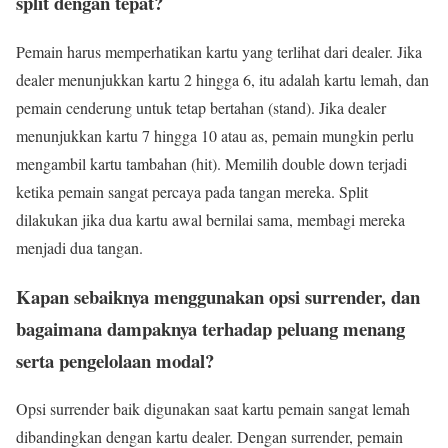
split dengan tepat?
Pemain harus memperhatikan kartu yang terlihat dari dealer. Jika
dealer menunjukkan kartu 2 hingga 6, itu adalah kartu lemah, dan
pemain cenderung untuk tetap bertahan (stand). Jika dealer
menunjukkan kartu 7 hingga 10 atau as, pemain mungkin perlu
mengambil kartu tambahan (hit). Memilih double down terjadi
ketika pemain sangat percaya pada tangan mereka. Split
dilakukan jika dua kartu awal bernilai sama, membagi mereka
menjadi dua tangan.
Kapan sebaiknya menggunakan opsi surrender, dan
bagaimana dampaknya terhadap peluang menang
serta pengelolaan modal?
Opsi surrender baik digunakan saat kartu pemain sangat lemah
dibandingkan dengan kartu dealer. Dengan surrender, pemain