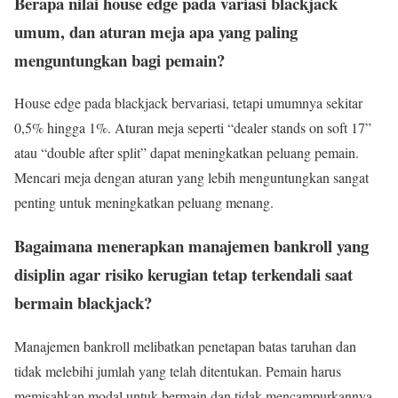
Berapa nilai house edge pada variasi blackjack
umum, dan aturan meja apa yang paling
menguntungkan bagi pemain?
House edge pada blackjack bervariasi, tetapi umumnya sekitar
0,5% hingga 1%. Aturan meja seperti “dealer stands on soft 17”
atau “double after split” dapat meningkatkan peluang pemain.
Mencari meja dengan aturan yang lebih menguntungkan sangat
penting untuk meningkatkan peluang menang.
Bagaimana menerapkan manajemen bankroll yang
disiplin agar risiko kerugian tetap terkendali saat
bermain blackjack?
Manajemen bankroll melibatkan penetapan batas taruhan dan
tidak melebihi jumlah yang telah ditentukan. Pemain harus
memisahkan modal untuk bermain dan tidak mencampurkannya