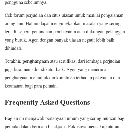
pengguna sebelumnya.
Cek forum perjudian dan situs ulasan untuk menilai pengalaman
orang lain. Hal ini dapat mengungkapkan masalah yang sering
terjadi, seperti penundaan pembayaran atau dukungan pelanggan
yang buruk. Agen dengan banyak ulasan negatif lebih baik
dihindari.
penghargaan
Terakhir,
atau sertifikasi dari lembaga perjudian
juga bisa menjadi indikator baik. Agen yang menerima
penghargaan menunjukkan komitmen terhadap pelayanan dan
keamanan bagi para pemain.
Frequently Asked Questions
Bagian ini menjawab pertanyaan umum yang sering muncul bagi
pemula dalam bermain blackjack. Fokusnya mencakup aturan