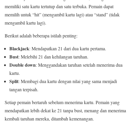
memiliki satu kartu tertutup dan satu terbuka. Pemain dapat
memilih untuk “hit” (mengambil kartu lagi) atau “stand” (tidak
mengambil kartu lagi).
Berikut adalah beberapa istilah penting:
Blackjack
: Mendapatkan 21 dari dua kartu pertama.
Bust
: Melebihi 21 dan kehilangan taruhan.
Double down
: Menggandakan taruhan setelah menerima dua
kartu.
Split
: Membagi dua kartu dengan nilai yang sama menjadi
tangan terpisah.
Setiap pemain bertaruh sebelum menerima kartu. Pemain yang
mendapatkan lebih dekat ke 21 tanpa bust, menang dan menerima
kembali taruhan mereka, ditambah kemenangan.