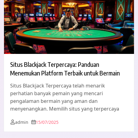
Situs Blackjack Terpercaya: Panduan
Menemukan Platform Terbaik untuk Bermain
Situs Blackjack Terpercaya telah menarik
perhatian banyak pemain yang mencari
pengalaman bermain yang aman dan
menyenangkan. Memilih situs yang terpercaya
admin
15/07/2025