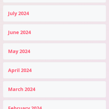
July 2024
June 2024
May 2024
April 2024
March 2024
February 2024