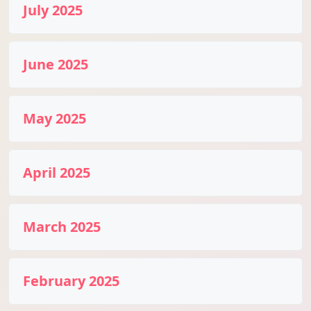
July 2025
June 2025
May 2025
April 2025
March 2025
February 2025