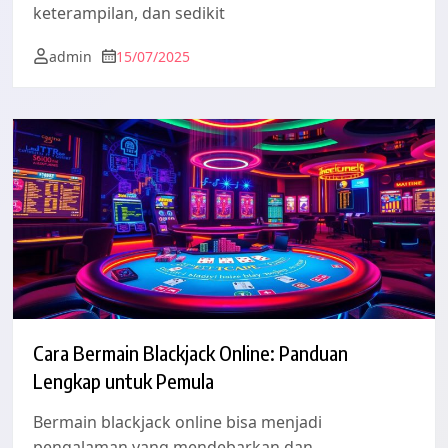
keterampilan, dan sedikit
admin
15/07/2025
Cara Bermain Blackjack Online: Panduan
Lengkap untuk Pemula
Bermain blackjack online bisa menjadi
pengalaman yang mendebarkan dan