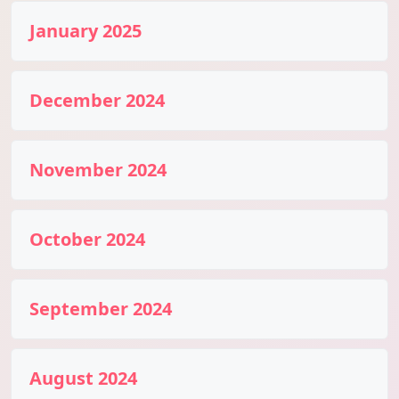
January 2025
December 2024
November 2024
October 2024
September 2024
August 2024