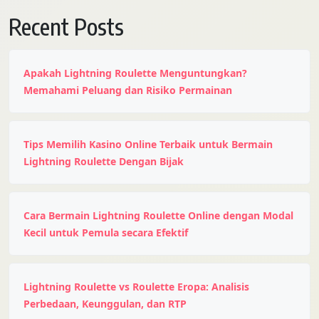
Recent Posts
Apakah Lightning Roulette Menguntungkan?
Memahami Peluang dan Risiko Permainan
Tips Memilih Kasino Online Terbaik untuk Bermain
Lightning Roulette Dengan Bijak
Cara Bermain Lightning Roulette Online dengan Modal
Kecil untuk Pemula secara Efektif
Lightning Roulette vs Roulette Eropa: Analisis
Perbedaan, Keunggulan, dan RTP