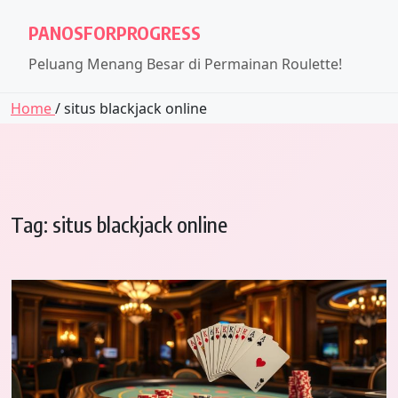
PANOSFORPROGRESS
Peluang Menang Besar di Permainan Roulette!
Home
/ situs blackjack online
Tag:
situs blackjack online