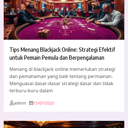
Tips Menang Blackjack Online: Strategi Efektif
untuk Pemain Pemula dan Berpengalaman
Menang di blackjack online memerlukan strategi
dan pemahaman yang baik tentang permainan.
Menguasai dasar-dasar strategi dasar dan tidak
terburu-buru dalam
admin
15/07/2025