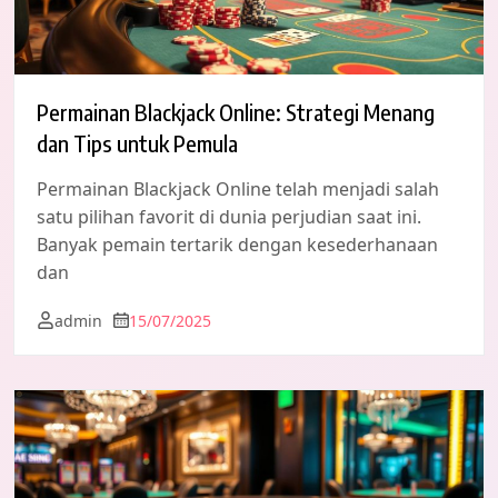
Permainan Blackjack Online: Strategi Menang
dan Tips untuk Pemula
Permainan Blackjack Online telah menjadi salah
satu pilihan favorit di dunia perjudian saat ini.
Banyak pemain tertarik dengan kesederhanaan
dan
admin
15/07/2025