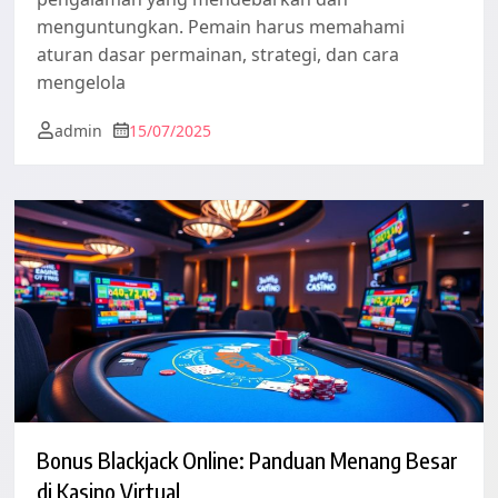
menguntungkan. Pemain harus memahami
aturan dasar permainan, strategi, dan cara
mengelola
admin
15/07/2025
Bonus Blackjack Online: Panduan Menang Besar
di Kasino Virtual