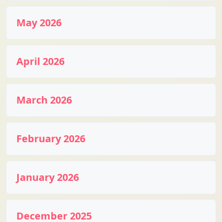
May 2026
April 2026
March 2026
February 2026
January 2026
December 2025