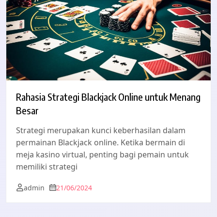
Rahasia Strategi Blackjack Online untuk Menang
Besar
Strategi merupakan kunci keberhasilan dalam
permainan Blackjack online. Ketika bermain di
meja kasino virtual, penting bagi pemain untuk
memiliki strategi
admin
21/06/2024