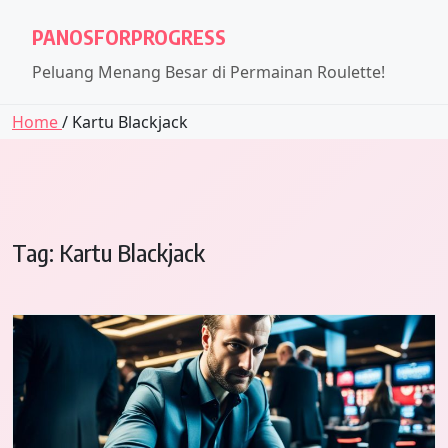
PANOSFORPROGRESS
Peluang Menang Besar di Permainan Roulette!
Home
/ Kartu Blackjack
Tag:
Kartu Blackjack