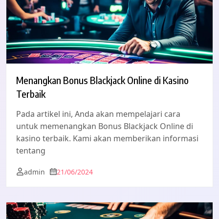
Menangkan Bonus Blackjack Online di Kasino
Terbaik
Pada artikel ini, Anda akan mempelajari cara
untuk memenangkan Bonus Blackjack Online di
kasino terbaik. Kami akan memberikan informasi
tentang
admin
21/06/2024