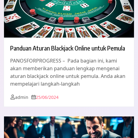
Panduan Aturan Blackjack Online untuk Pemula
PANOSFORPROGRESS – Pada bagian ini, kami
akan memberikan panduan lengkap mengenai
aturan blackjack online untuk pemula. Anda akan
mempelajari langkah-langkah
admin
25/06/2024