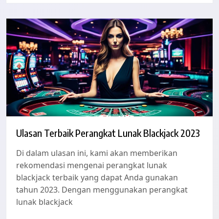
Ulasan Terbaik Perangkat Lunak Blackjack 2023
Di dalam ulasan ini, kami akan memberikan
rekomendasi mengenai perangkat lunak
blackjack terbaik yang dapat Anda gunakan
tahun 2023. Dengan menggunakan perangkat
lunak blackjack