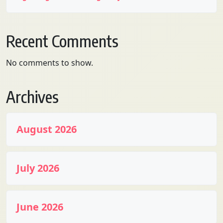
Recent Comments
No comments to show.
Archives
August 2026
July 2026
June 2026