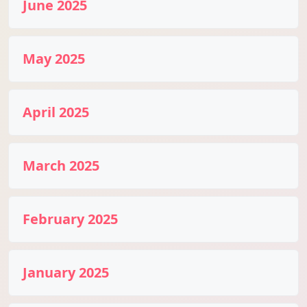
June 2025
May 2025
April 2025
March 2025
February 2025
January 2025