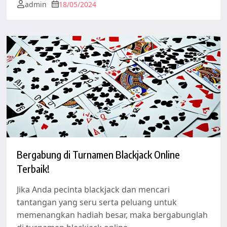
admin
18/05/2024
Bergabung di Turnamen Blackjack Online
Terbaik!
Jika Anda pecinta blackjack dan mencari
tantangan yang seru serta peluang untuk
memenangkan hadiah besar, maka bergabunglah