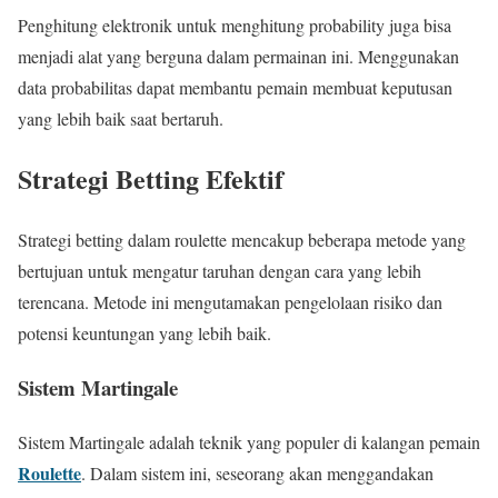
Penghitung elektronik untuk menghitung probability juga bisa
menjadi alat yang berguna dalam permainan ini. Menggunakan
data probabilitas dapat membantu pemain membuat keputusan
yang lebih baik saat bertaruh.
Strategi Betting Efektif
Strategi betting dalam roulette mencakup beberapa metode yang
bertujuan untuk mengatur taruhan dengan cara yang lebih
terencana. Metode ini mengutamakan pengelolaan risiko dan
potensi keuntungan yang lebih baik.
Sistem Martingale
Sistem Martingale adalah teknik yang populer di kalangan pemain
Roulette
. Dalam sistem ini, seseorang akan menggandakan