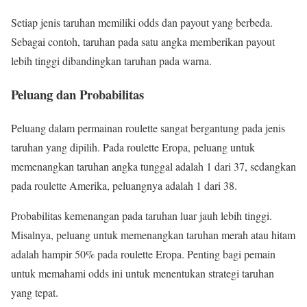
Setiap jenis taruhan memiliki odds dan payout yang berbeda.
Sebagai contoh, taruhan pada satu angka memberikan payout
lebih tinggi dibandingkan taruhan pada warna.
Peluang dan Probabilitas
Peluang dalam permainan roulette sangat bergantung pada jenis
taruhan yang dipilih. Pada roulette Eropa, peluang untuk
memenangkan taruhan angka tunggal adalah 1 dari 37, sedangkan
pada roulette Amerika, peluangnya adalah 1 dari 38.
Probabilitas kemenangan pada taruhan luar jauh lebih tinggi.
Misalnya, peluang untuk memenangkan taruhan merah atau hitam
adalah hampir 50% pada roulette Eropa. Penting bagi pemain
untuk memahami odds ini untuk menentukan strategi taruhan
yang tepat.