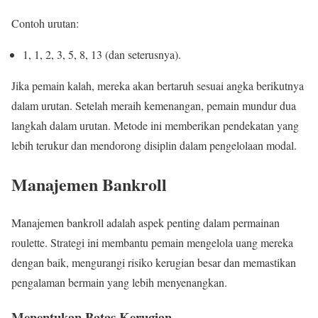
Contoh urutan:
1, 1, 2, 3, 5, 8, 13 (dan seterusnya).
Jika pemain kalah, mereka akan bertaruh sesuai angka berikutnya
dalam urutan. Setelah meraih kemenangan, pemain mundur dua
langkah dalam urutan. Metode ini memberikan pendekatan yang
lebih terukur dan mendorong disiplin dalam pengelolaan modal.
Manajemen Bankroll
Manajemen bankroll adalah aspek penting dalam permainan
roulette. Strategi ini membantu pemain mengelola uang mereka
dengan baik, mengurangi risiko kerugian besar dan memastikan
pengalaman bermain yang lebih menyenangkan.
Menentukan Batas Kerugian