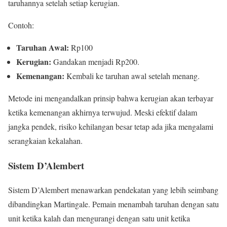
taruhannya setelah setiap kerugian.
Contoh:
Taruhan Awal:
Rp100
Kerugian:
Gandakan menjadi Rp200.
Kemenangan:
Kembali ke taruhan awal setelah menang.
Metode ini mengandalkan prinsip bahwa kerugian akan terbayar
ketika kemenangan akhirnya terwujud. Meski efektif dalam
jangka pendek, risiko kehilangan besar tetap ada jika mengalami
serangkaian kekalahan.
Sistem D’Alembert
Sistem D’Alembert menawarkan pendekatan yang lebih seimbang
dibandingkan Martingale. Pemain menambah taruhan dengan satu
unit ketika kalah dan mengurangi dengan satu unit ketika