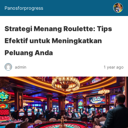
Panosforprogress
Strategi Menang Roulette: Tips
Efektif untuk Meningkatkan
Peluang Anda
admin
1 year ago