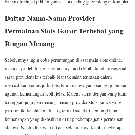
banyak terdapat pilihan games slots paling gacor dengan komplet.
Daftar Nama-Nama Provider
Permainan Slots Gacor Terhebat yang
Ringan Menang
Sebelumnya ingin coba peruntungan di saat main slots online,
maka dapat lebih bagus seandainya anda lebih dahulu mengenal
saran provider slots terbaik biar tak salah tentukan dalam
memastikan games judi slots, terutamanya yang sanggup berikan
agunan kemenangan lebih jelas. Karena sama dengan yang kami
terangkan juga jika masing-masing provider slots games yang
pasti miliki kelebihan khusus, termaksud dari kemungkinan
kemenangan yang dikasihkan di tiap beberapa jenis permainan
slotnya. Nach, di bawah ini ada sekian banyak daftar beberapa