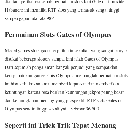
diantara perihalnya sebab permainan slots Koi Gate dari provider
Habanero ini memiliki RTP slots yang termasuk sangat tinggi
sampai gapai rata-rata 98%.
Permainan Slots Gates of Olympus
Model games slots gacor terpilih lain sekalian yang sangat banyak
disukai beberapa slotters sampai kini ialah Gates of Olympus.
Dari sejumlah pengalaman banyak penjudi yang sempat dan
kerap mainkan games slots Olympus, memanglah permainan slots
ini bisa terbuktikan amat memberi kepuasan dan memberikan
keuntungan karena bisa berikan keuntungan jekpot paling besar
dan kemungkinan menang yang prospektif. RTP slots Gates of
Olympus sendiri tinggi sekali yaitu sebesar 96.50%.
Seperti ini Trick-Trik Tepat Menang