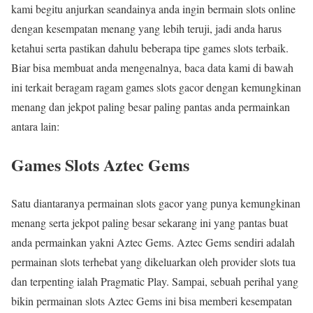
kami begitu anjurkan seandainya anda ingin bermain slots online
dengan kesempatan menang yang lebih teruji, jadi anda harus
ketahui serta pastikan dahulu beberapa tipe games slots terbaik.
Biar bisa membuat anda mengenalnya, baca data kami di bawah
ini terkait beragam ragam games slots gacor dengan kemungkinan
menang dan jekpot paling besar paling pantas anda permainkan
antara lain:
Games Slots Aztec Gems
Satu diantaranya permainan slots gacor yang punya kemungkinan
menang serta jekpot paling besar sekarang ini yang pantas buat
anda permainkan yakni Aztec Gems. Aztec Gems sendiri adalah
permainan slots terhebat yang dikeluarkan oleh provider slots tua
dan terpenting ialah Pragmatic Play. Sampai, sebuah perihal yang
bikin permainan slots Aztec Gems ini bisa memberi kesempatan