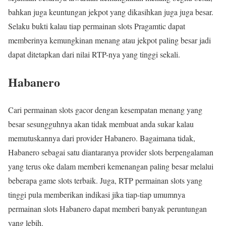
bahkan juga keuntungan jekpot yang dikasihkan juga juga besar.
Selaku bukti kalau tiap permainan slots Pragamtic dapat
memberinya kemungkinan menang atau jekpot paling besar jadi
dapat ditetapkan dari nilai RTP-nya yang tinggi sekali.
Habanero
Cari permainan slots gacor dengan kesempatan menang yang
besar sesungguhnya akan tidak membuat anda sukar kalau
memutuskannya dari provider Habanero. Bagaimana tidak,
Habanero sebagai satu diantaranya provider slots berpengalaman
yang terus oke dalam memberi kemenangan paling besar melalui
beberapa game slots terbaik. Juga, RTP permainan slots yang
tinggi pula memberikan indikasi jika tiap-tiap umumnya
permainan slots Habanero dapat memberi banyak peruntungan
yang lebih.