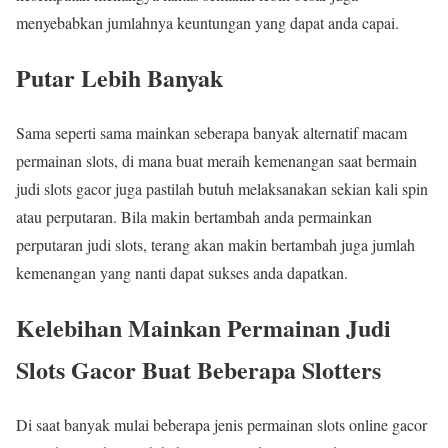
menyebabkan jumlahnya keuntungan yang dapat anda capai.
Putar Lebih Banyak
Sama seperti sama mainkan seberapa banyak alternatif macam
permainan slots, di mana buat meraih kemenangan saat bermain
judi slots gacor juga pastilah butuh melaksanakan sekian kali spin
atau perputaran. Bila makin bertambah anda permainkan
perputaran judi slots, terang akan makin bertambah juga jumlah
kemenangan yang nanti dapat sukses anda dapatkan.
Kelebihan Mainkan Permainan Judi
Slots Gacor Buat Beberapa Slotters
Di saat banyak mulai beberapa jenis permainan slots online gacor