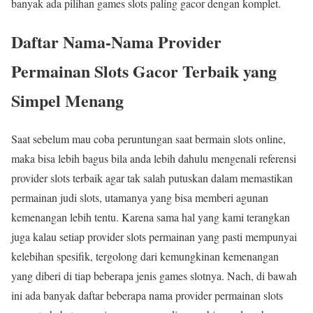
banyak ada pilihan games slots paling gacor dengan komplet.
Daftar Nama-Nama Provider
Permainan Slots Gacor Terbaik yang
Simpel Menang
Saat sebelum mau coba peruntungan saat bermain slots online,
maka bisa lebih bagus bila anda lebih dahulu mengenali referensi
provider slots terbaik agar tak salah putuskan dalam memastikan
permainan judi slots, utamanya yang bisa memberi agunan
kemenangan lebih tentu. Karena sama hal yang kami terangkan
juga kalau setiap provider slots permainan yang pasti mempunyai
kelebihan spesifik, tergolong dari kemungkinan kemenangan
yang diberi di tiap beberapa jenis games slotnya. Nach, di bawah
ini ada banyak daftar beberapa nama provider permainan slots