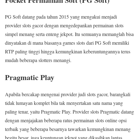
PG Soft datang pada tahun 2015 yang mengakui menjadi
provider slots gacor dengan mengedepankan permainan slots
simpel menang serta enteng jekpot. Itu semuanya memanglah bisa
dinyatakan di mana biasanya games slots dari PG Soft memiliki
RTP paling tinggi hingga kemungkinan keberuntungannya terus
mudah beberapa slotters menangi.
Pragmatic Play
Apabila bercakap mengenai provider judi slots gacor, barangkali
tidak lumayan komplet bila tak menyertakan satu nama yang
paling tenar, yaitu Pragmatic Play. Provider slots Pragmatic datang
dengan menjajakan beberapa ratus permainan slots online opsi
terbaik yang beberapa besarnya tawarkan kemungkinan menang
begitu besar, juga keuntungan jekpot yang dikasihkan lantas