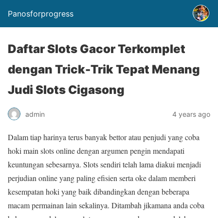
Panosforprogress
Daftar Slots Gacor Terkomplet
dengan Trick-Trik Tepat Menang
Judi Slots Cigasong
admin
4 years ago
Dalam tiap harinya terus banyak bettor atau penjudi yang coba
hoki main slots online dengan argumen pengin mendapati
keuntungan sebesarnya. Slots sendiri telah lama diakui menjadi
perjudian online yang paling efisien serta oke dalam memberi
kesempatan hoki yang baik dibandingkan dengan beberapa
macam permainan lain sekalinya. Ditambah jikamana anda coba