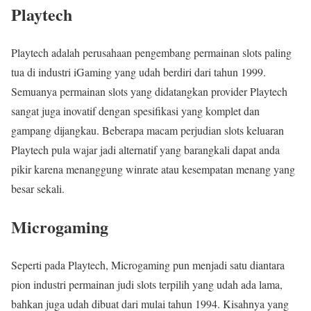
Playtech
Playtech adalah perusahaan pengembang permainan slots paling
tua di industri iGaming yang udah berdiri dari tahun 1999.
Semuanya permainan slots yang didatangkan provider Playtech
sangat juga inovatif dengan spesifikasi yang komplet dan
gampang dijangkau. Beberapa macam perjudian slots keluaran
Playtech pula wajar jadi alternatif yang barangkali dapat anda
pikir karena menanggung winrate atau kesempatan menang yang
besar sekali.
Microgaming
Seperti pada Playtech, Microgaming pun menjadi satu diantara
pion industri permainan judi slots terpilih yang udah ada lama,
bahkan juga udah dibuat dari mulai tahun 1994. Kisahnya yang