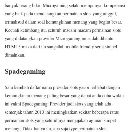
banyak terang bikin Microgaming selalu mempunyai kompetensi
yang baik pada mendatangkan permainan slots yang unggul,
termaksud dalam soal kemungkinan menang yang begitu besar.
Kecuali ketimbang itu, seluruh macam-macam permainan slots
yang didatangkan provider Microgaming ini sudah dibantu
HTML5 maka dari itu sangatlah mobile friendly serta simpel
dimainkan.
Spadegaming
Satu kembali daftar nama provider slots gacor terhebat dengan
kemungkinan menang paling besar yang dapat anda coba waktu
ini yakni Spadegaming. Provider judi slots yang telah ada
semenjak tahun 2013 ini meningkatkan sekitar beberapa ratus
permainan slots yang seluruhnya menjajakan agunan simpel
menang. Tidak hanya itu, apa saja type permainan slots