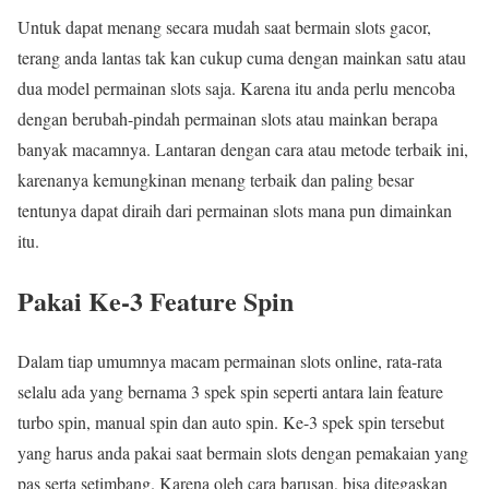
Untuk dapat menang secara mudah saat bermain slots gacor,
terang anda lantas tak kan cukup cuma dengan mainkan satu atau
dua model permainan slots saja. Karena itu anda perlu mencoba
dengan berubah-pindah permainan slots atau mainkan berapa
banyak macamnya. Lantaran dengan cara atau metode terbaik ini,
karenanya kemungkinan menang terbaik dan paling besar
tentunya dapat diraih dari permainan slots mana pun dimainkan
itu.
Pakai Ke-3 Feature Spin
Dalam tiap umumnya macam permainan slots online, rata-rata
selalu ada yang bernama 3 spek spin seperti antara lain feature
turbo spin, manual spin dan auto spin. Ke-3 spek spin tersebut
yang harus anda pakai saat bermain slots dengan pemakaian yang
pas serta setimbang. Karena oleh cara barusan, bisa ditegaskan