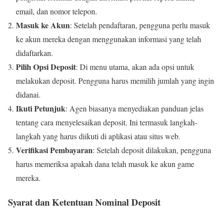
email, dan nomor telepon.
Masuk ke Akun
: Setelah pendaftaran, pengguna perlu masuk
ke akun mereka dengan menggunakan informasi yang telah
didaftarkan.
Pilih Opsi Deposit
: Di menu utama, akan ada opsi untuk
melakukan deposit. Pengguna harus memilih jumlah yang ingin
didanai.
Ikuti Petunjuk
: Agen biasanya menyediakan panduan jelas
tentang cara menyelesaikan deposit. Ini termasuk langkah-
langkah yang harus diikuti di aplikasi atau situs web.
Verifikasi Pembayaran
: Setelah deposit dilakukan, pengguna
harus memeriksa apakah dana telah masuk ke akun game
mereka.
Syarat dan Ketentuan Nominal Deposit