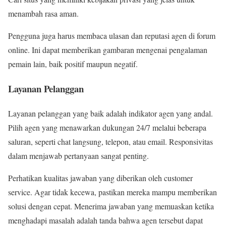
menambah rasa aman.
Pengguna juga harus membaca ulasan dan reputasi agen di forum
online. Ini dapat memberikan gambaran mengenai pengalaman
pemain lain, baik positif maupun negatif.
Layanan Pelanggan
Layanan pelanggan yang baik adalah indikator agen yang andal.
Pilih agen yang menawarkan dukungan 24/7 melalui beberapa
saluran, seperti chat langsung, telepon, atau email. Responsivitas
dalam menjawab pertanyaan sangat penting.
Perhatikan kualitas jawaban yang diberikan oleh customer
service. Agar tidak kecewa, pastikan mereka mampu memberikan
solusi dengan cepat. Menerima jawaban yang memuaskan ketika
menghadapi masalah adalah tanda bahwa agen tersebut dapat