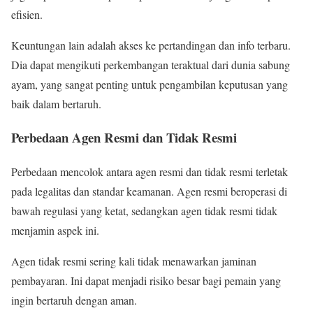
efisien.
Keuntungan lain adalah akses ke pertandingan dan info terbaru.
Dia dapat mengikuti perkembangan teraktual dari dunia sabung
ayam, yang sangat penting untuk pengambilan keputusan yang
baik dalam bertaruh.
Perbedaan Agen Resmi dan Tidak Resmi
Perbedaan mencolok antara agen resmi dan tidak resmi terletak
pada legalitas dan standar keamanan. Agen resmi beroperasi di
bawah regulasi yang ketat, sedangkan agen tidak resmi tidak
menjamin aspek ini.
Agen tidak resmi sering kali tidak menawarkan jaminan
pembayaran. Ini dapat menjadi risiko besar bagi pemain yang
ingin bertaruh dengan aman.